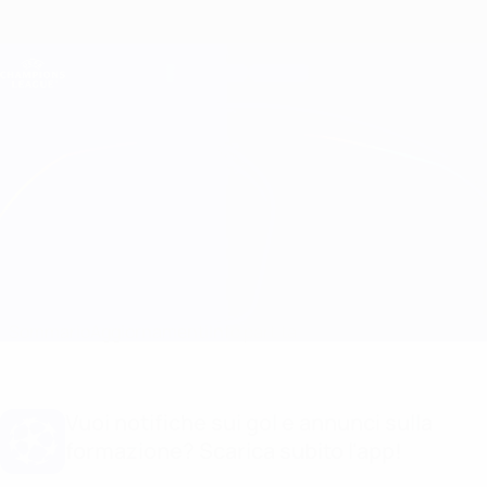
Passa
al
contenuto
Champions League Ufficiale
Scarica
principale
Risultati e Fantasy live
UEFA Champions League
Bayern München vs Benfica
Sommario
Aggiornamenti
Info partita
Vuoi notifiche sui gol e annunci sulla
formazione? Scarica subito l'app!