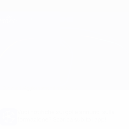
Passa
al
contenuto
Champions League Ufficiale
Scarica
principale
Risultati e Fantasy live
UEFA Champions League
Inter vs Shakhtar
Sommario
Aggiornamenti
Info partita
Vuoi notifiche sui gol e annunci sulla
formazione? Scarica subito l'app!