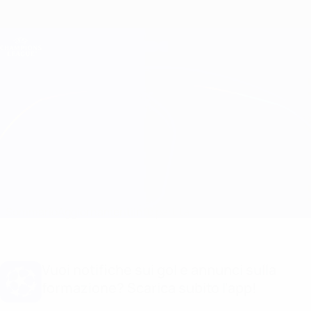
Passa
al
contenuto
Champions League Ufficiale
Scarica
principale
Risultati e Fantasy live
UEFA Champions League
Zenit vs Chelsea Formazioni
Sommario
Aggiornamenti
Info partita
Vuoi notifiche sui gol e annunci sulla
formazione? Scarica subito l'app!