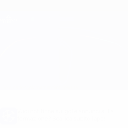
Passa
al
contenuto
Champions League Ufficiale
Scarica
principale
Risultati e Fantasy live
UEFA Champions League
Benfica vs Bayern München
Sommario
Aggiornamenti
Info partita
Vuoi notifiche sui gol e annunci sulla
formazione? Scarica subito l'app!