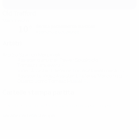
Old Trafford
Manchester
Serata parzialmente nuvolosa
10°
Il terreno è eccellente
Arbitri
Arbitro
Szymon Marciniak
POL
Assistenti arbitrali
Paweł Sokolnicki
POL
Tomasz Listkiewicz
POL
Video Assistant Referee
Tomasz Kwiatkowski
POL
Assistente Video Assistant Referee
Marco Fritz
GER
Quarto uomo
Tomasz Musiał
POL
Cartelle stampa partita
Trova informazioni dettagliate e aggiornate per ogni partita.
Vai alle cartella stampa