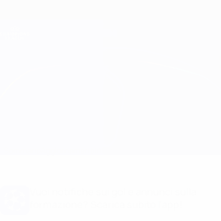
Passa
al
contenuto
Champions League Ufficiale
Scarica
principale
Risultati e Fantasy live
UEFA Champions League
Man Utd vs Atalanta Info partita
Sommario
Aggiornamenti
Info partita
Vuoi notifiche sui gol e annunci sulla
formazione? Scarica subito l'app!