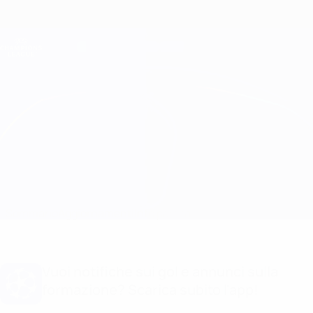
Passa
al
contenuto
Champions League Ufficiale
Scarica
principale
Risultati e Fantasy live
UEFA Champions League
Paris vs Bayern München
Sommario
Aggiornamenti
Info partita
Vuoi notifiche sui gol e annunci sulla
formazione? Scarica subito l'app!