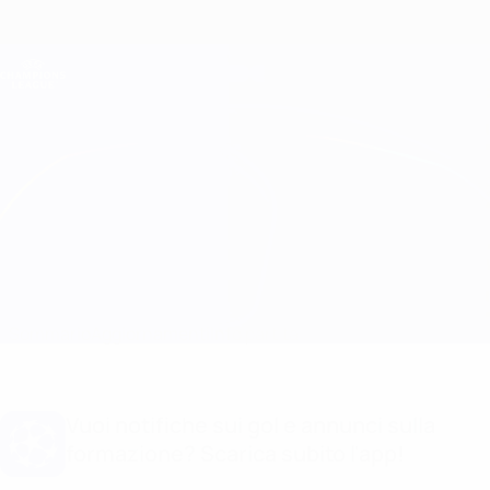
Passa
al
contenuto
Champions League Ufficiale
Scarica
principale
Risultati e Fantasy live
UEFA Champions League
Chelsea vs Porto
Sommario
Aggiornamenti
Info partita
Vuoi notifiche sui gol e annunci sulla
formazione? Scarica subito l'app!