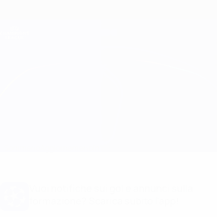
Passa
al
contenuto
Champions League Ufficiale
Scarica
principale
Risultati e Fantasy live
UEFA Champions League
Chelsea vs Porto Formazioni
Sommario
Aggiornamenti
Info partita
Vuoi notifiche sui gol e annunci sulla
formazione? Scarica subito l'app!