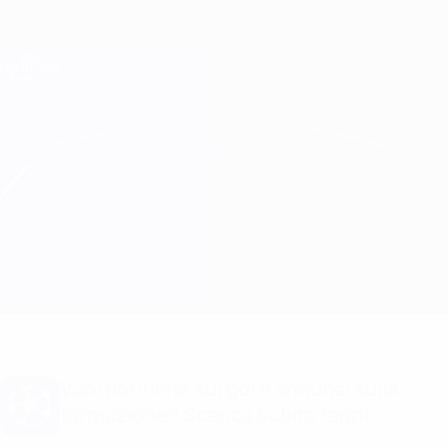
Passa
al
contenuto
Champions League Ufficiale
Scarica
principale
Risultati e Fantasy live
UEFA Champions League
Atleti vs Chelsea
Sommario
Aggiornamenti
Info partita
Vuoi notifiche sui gol e annunci sulla
formazione? Scarica subito l'app!