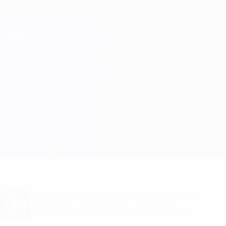
Passa
al
contenuto
Champions League Ufficiale
Scarica
principale
Risultati e Fantasy live
UEFA Champions League
Marseille vs Porto
Sommario
Aggiornamenti
Info partita
Vuoi notifiche sui gol e annunci sulla
formazione? Scarica subito l'app!