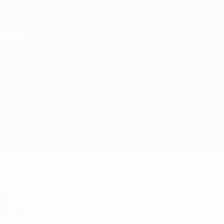
Passa
al
contenuto
Champions League Ufficiale
Scarica
principale
Risultati e Fantasy live
UEFA Champions League
Barcelona vs Liverpool
Sommario
Aggiornamenti
Info partita
Vuoi notifiche sui gol e annunci sulla
formazione? Scarica subito l'app!