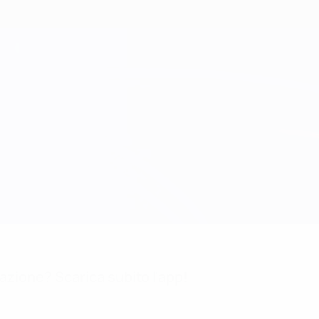
mazione? Scarica subito l'app!