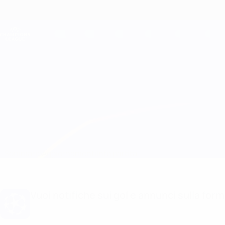
Passa
al
contenuto
Champions League Ufficiale
principale
Risultati e Fantasy live
UEFA Champions League
Valencia vs Man Utd
Sommario
Aggiornamenti
Info partita
Vuoi notifiche sui gol e annunci sulla for