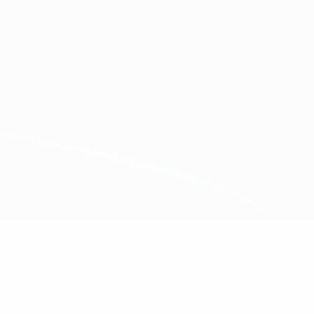
Scarica