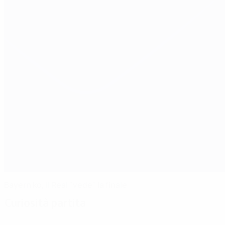
Bayern ko, il Real "vede" la finale
Curiosità partita