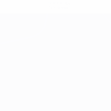
Scarica l'app
Non adesso