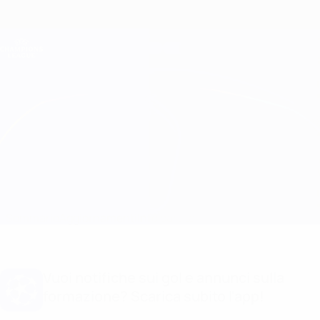
Passa
al
contenuto
Champions League Ufficiale
Scarica
principale
Risultati e Fantasy live
UEFA Champions League
Porto vs Liverpool
Sommario
Aggiornamenti
Info partita
Vuoi notifiche sui gol e annunci sulla
formazione? Scarica subito l'app!