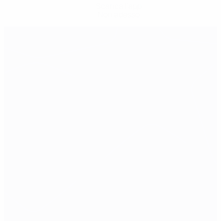
Scarica l'app
Non adesso