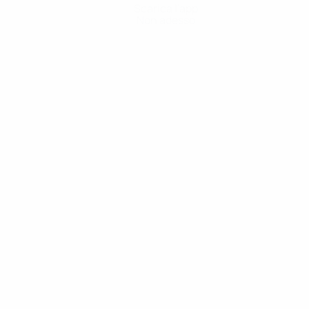
Scarica l'app
Non adesso