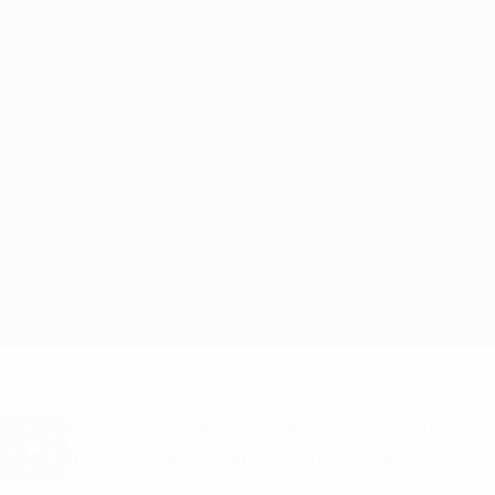
Passa
al
contenuto
Champions League Ufficiale
Scarica
principale
Risultati e Fantasy live
UEFA Champions League
Juventus vs Barcelona
Sommario
Aggiornamenti
Info partita
Vuoi notifiche sui gol e annunci sulla
formazione? Scarica subito l'app!