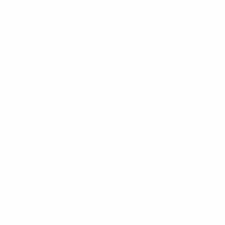
Scarica l'app
Non adesso