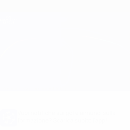
Passa
al
contenuto
Champions League Ufficiale
Scarica
principale
Risultati e Fantasy live
UEFA Champions League
Man City vs Monaco Info partita
Sommario
Aggiornamenti
Info partita
Vuoi notifiche sui gol e annunci sulla
formazione? Scarica subito l'app!