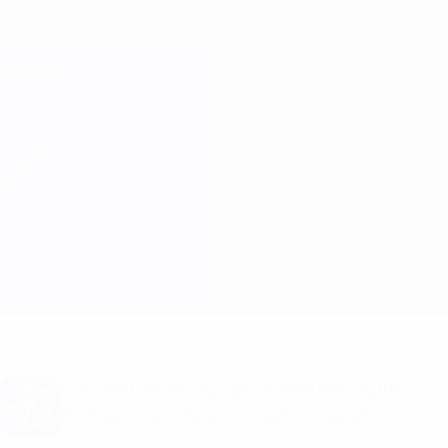
Passa
al
contenuto
Champions League Ufficiale
Scarica
principale
Risultati e Fantasy live
UEFA Champions League
Bayern München vs Barcelona Formazioni
Sommario
Info partita
Vuoi notifiche sui gol e annunci sulla
formazione? Scarica subito l'app!