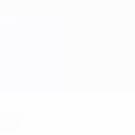
Passa
al
contenuto
Champions League Ufficiale
Scarica
principale
Risultati e Fantasy live
UEFA Champions League
Schalke vs Real Madrid Formazioni
Sommario
Info partita
Vuoi notifiche sui gol e annunci sulla
formazione? Scarica subito l'app!