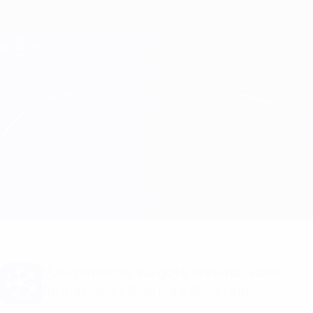
Passa
al
contenuto
Champions League Ufficiale
Scarica
principale
Risultati e Fantasy live
UEFA Champions League
Milan vs Barcelona Info partita
Sommario
Info partita
Vuoi notifiche sui gol e annunci sulla
formazione? Scarica subito l'app!