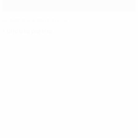
Ludogorets avanti con il tris
Curiosità partita