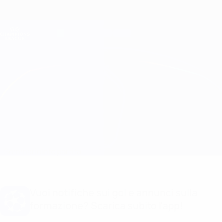
Passa
al
contenuto
Champions League Ufficiale
Scarica
principale
Risultati e Fantasy live
UEFA Champions League
Ludogorets vs S. Bratislava
Sommario
Info partita
Vuoi notifiche sui gol e annunci sulla
formazione? Scarica subito l'app!