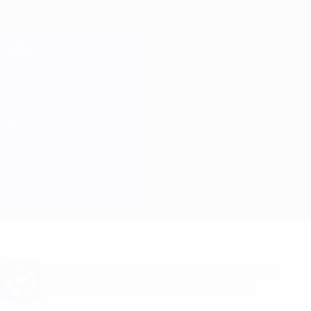
Passa
al
contenuto
Champions League Ufficiale
Scarica
principale
Risultati e Fantasy live
UEFA Champions League
Real Madrid vs Ajax
Sommario
Info partita
Vuoi notifiche sui gol e annunci sulla
formazione? Scarica subito l'app!