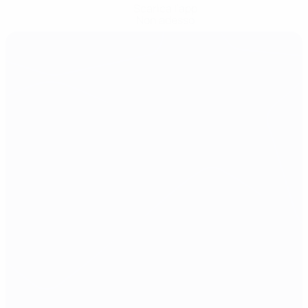
Scarica l'app
Non adesso