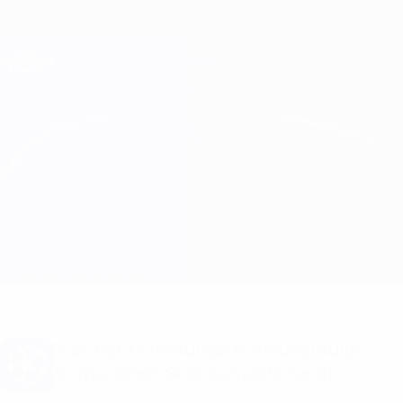
Passa
al
contenuto
Champions League Ufficiale
Scarica
principale
Risultati e Fantasy live
UEFA Champions League
GNK Dinamo vs Lyon Formazioni
Sommario
Info partita
Vuoi notifiche sui gol e annunci sulla
formazione? Scarica subito l'app!