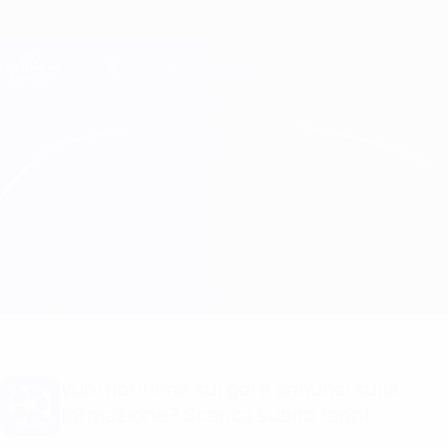
Passa
al
contenuto
Champions League Ufficiale
Scarica
principale
Risultati e Fantasy live
UEFA Champions League
Ajax vs Real Madrid Info partita
Sommario
Info partita
Vuoi notifiche sui gol e annunci sulla
formazione? Scarica subito l'app!