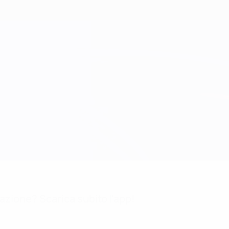
mazione? Scarica subito l'app!