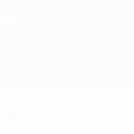
Passa
al
contenuto
Champions League Ufficiale
principale
Risultati e Fantasy live
UEFA Champions League
Real Madrid vs Marseille Info partita
Sommario
Info partita
Vuoi notifiche sui gol e annunci sulla for