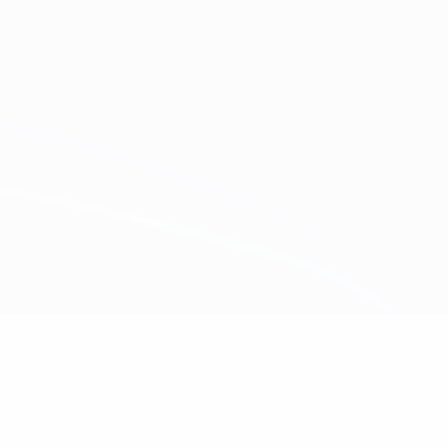
Scarica