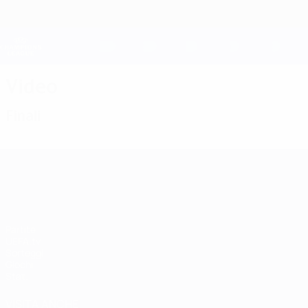
Passa
al
contenuto
Champions League Ufficiale
principale
Risultati e Fantasy live
UEFA Champions League
Video
Finali
UEFA Champions League
Partite
UEFA.tv
Sorteggi
Giochi
Stat.
VISITA ANCHE