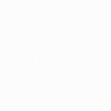
UEFA.com
Fondazione UEFA
CAMBIA LINGUA
Italiano
English
Français
Deutsch
Русский
Español
Italiano
P
SEGUICI SU
Scarica l'app ufficiale
Privacy
Termini e condizioni
Politica sui cookie
Impostazioni Privacy