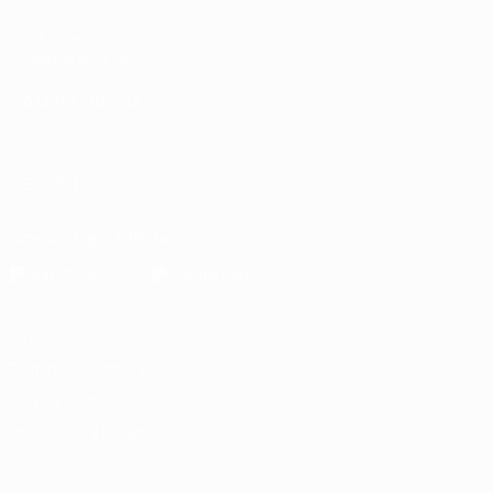
UEFA.com
Fondazione UEFA
CAMBIA LINGUA
Italiano
English
Français
Deutsch
Русский
Español
Italiano
P
SEGUICI SU
Scarica l'app ufficiale
Privacy
Termini e condizioni
Politica sui cookie
Impostazioni Privacy