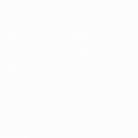
Shevchenko
Drogba
#UCL
UEFA Champions League
Partite
Squadre
UEFA.tv
Notizie
Sorteggi
Storia
Giochi
Dettagli
Stat.
Store (club)
VISITA
ANCHE
UEFA.com
Fondazione
UEFA
CAMBIA LINGUA
Italiano
English
Français
Deutsch
Русский
Español
Italiano
Português
العربية
SEGUICI SU