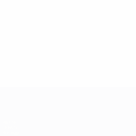
13/05/2019
Icona della Champions League: Andriy
Shevchenko
UEFA Champions League
Partite
UEFA.tv
Sorteggi