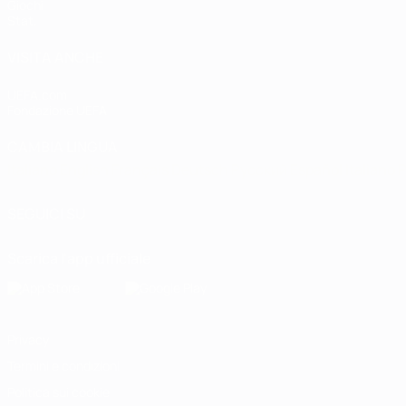
Giochi
Stat.
VISITA ANCHE
UEFA.com
Fondazione UEFA
CAMBIA LINGUA
Italiano
English
Français
Deutsch
Русский
Español
Italiano
P
SEGUICI SU
Scarica l'app ufficiale
Privacy
Termini e condizioni
Politica sui cookie