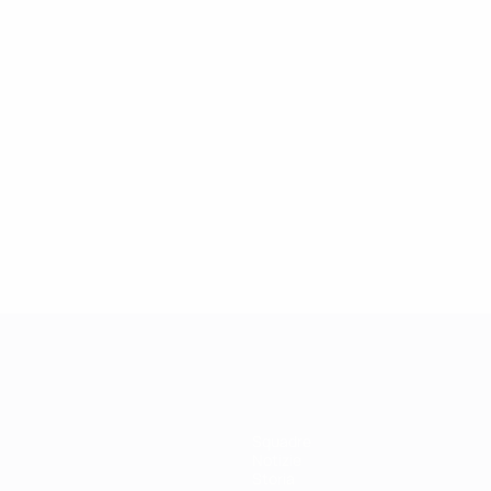
27/03/2019
Icona della Champions League: Didier
Drogba
Squadre
Notizie
Storia