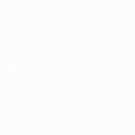
Shevchenko
Drogba
#UCL
UEFA Champions League
Partite
Squadre
UEFA.tv
Notizie
Sorteggi
Storia
Giochi
Dettagli
Stat.
Store (club)
VISITA
ANCHE
UEFA.com
Fondazione
UEFA
CAMBIA LINGUA
Italiano
English
Français
Deutsch
Русский
Español
Italiano
Português
العربية
SEGUICI SU