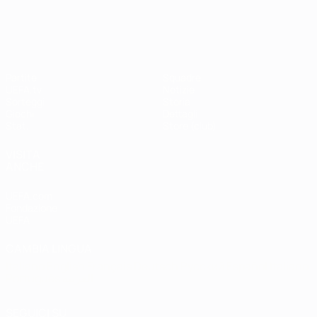
Shevchenko
Drogba
#UCL
UEFA Champions League
Partite
Squadre
UEFA.tv
Notizie
Sorteggi
Storia
Giochi
Dettagli
Stat.
Store (club)
VISITA
ANCHE
UEFA.com
Fondazione
UEFA
CAMBIA LINGUA
Italiano
English
Français
Deutsch
Русский
Español
Italiano
Português
العربية
SEGUICI SU