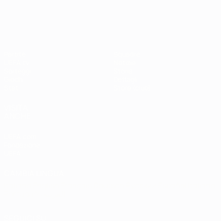
Shevchenko
Drogba
#UCL
UEFA Champions League
Partite
Squadre
UEFA.tv
Notizie
Sorteggi
Storia
Giochi
Dettagli
Stat.
Store (club)
VISITA
ANCHE
UEFA.com
Fondazione
UEFA
CAMBIA LINGUA
Italiano
English
Français
Deutsch
Русский
Español
Italiano
Português
العربية
SEGUICI SU