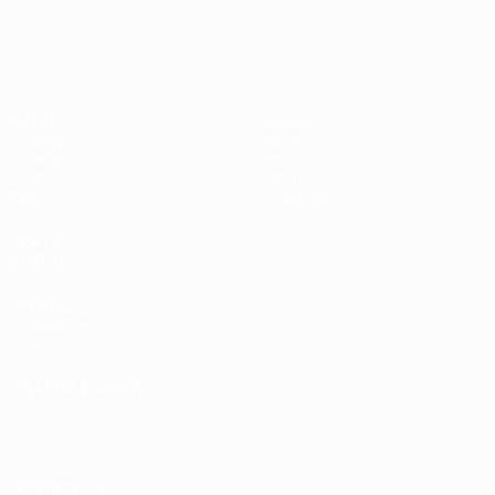
Shevchenko
Drogba
#UCL
UEFA Champions League
Partite
Squadre
UEFA.tv
Notizie
Sorteggi
Storia
Giochi
Dettagli
Stat.
Store (club)
VISITA
ANCHE
UEFA.com
Fondazione
UEFA
CAMBIA LINGUA
Italiano
English
Français
Deutsch
Русский
Español
Italiano
Português
العربية
SEGUICI SU