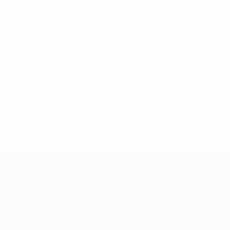
27/03/2019
Icona della Champions League: Didier
Drogba
Squadre
Notizie
Storia