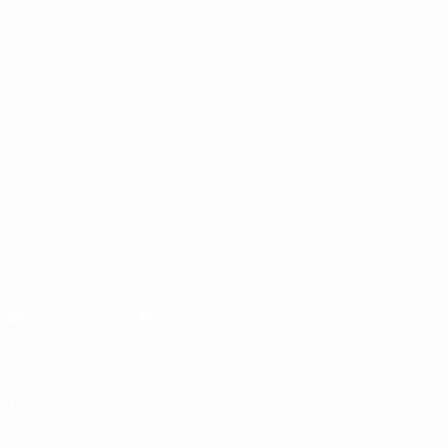
Giochi
Stat.
VISITA ANCHE
UEFA.com
Fondazione UEFA
CAMBIA LINGUA
Italiano
English
Français
Deutsch
Русский
Español
Italiano
P
SEGUICI SU
Scarica l'app ufficiale
Privacy
Termini e condizioni
Politica sui cookie