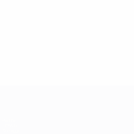
13/05/2019
Icona della Champions League: Andriy
Shevchenko
UEFA Champions League
Partite
UEFA.tv
Sorteggi