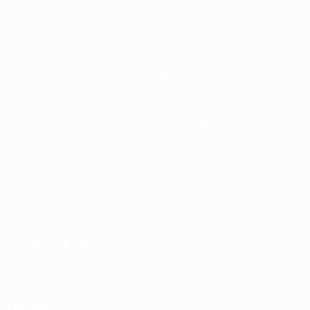
Shevchenko
Drogba
#UCL
UEFA Champions League
Partite
Squadre
UEFA.tv
Notizie
Sorteggi
Storia
Giochi
Dettagli
Stat.
Store (club)
VISITA
ANCHE
UEFA.com
Fondazione
UEFA
CAMBIA LINGUA
Italiano
English
Français
Deutsch
Русский
Español
Italiano
Português
العربية
SEGUICI SU