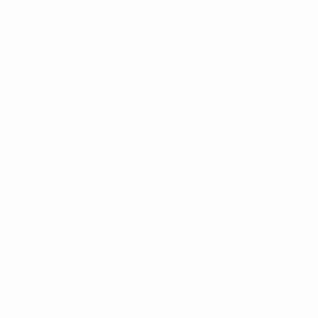
Shevchenko
Drogba
#UCL
UEFA Champions League
Partite
Squadre
UEFA.tv
Notizie
Sorteggi
Storia
Giochi
Dettagli
Stat.
Store (club)
VISITA
ANCHE
UEFA.com
Fondazione
UEFA
CAMBIA LINGUA
Italiano
English
Français
Deutsch
Русский
Español
Italiano
Português
العربية
SEGUICI SU