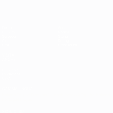
Shevchenko
Drogba
#UCL
UEFA Champions League
Partite
Squadre
UEFA.tv
Notizie
Sorteggi
Storia
Giochi
Dettagli
Stat.
Store (club)
VISITA
ANCHE
UEFA.com
Fondazione
UEFA
CAMBIA LINGUA
Italiano
English
Français
Deutsch
Русский
Español
Italiano
Português
العربية
SEGUICI SU