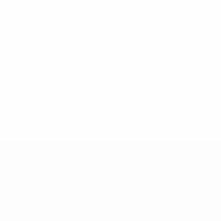
27/03/2019
Icona della Champions League: Didier
Drogba
Squadre
Notizie
Storia