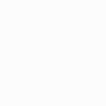
Giochi
Stat.
VISITA ANCHE
UEFA.com
Fondazione UEFA
CAMBIA LINGUA
Italiano
English
Français
Deutsch
Русский
Español
Italiano
P
SEGUICI SU
Scarica l'app ufficiale
Privacy
Termini e condizioni
Politica sui cookie