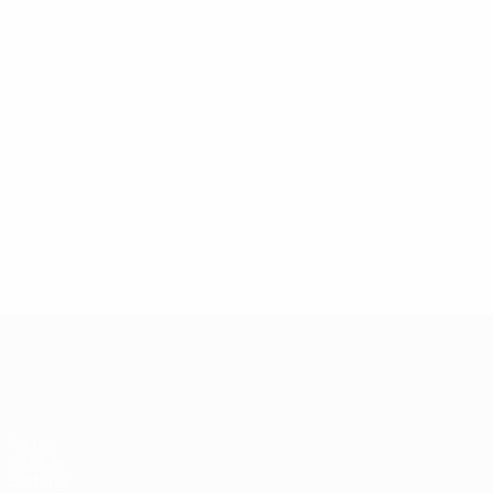
13/05/2019
Icona della Champions League: Andriy
Shevchenko
UEFA Champions League
Partite
UEFA.tv
Sorteggi