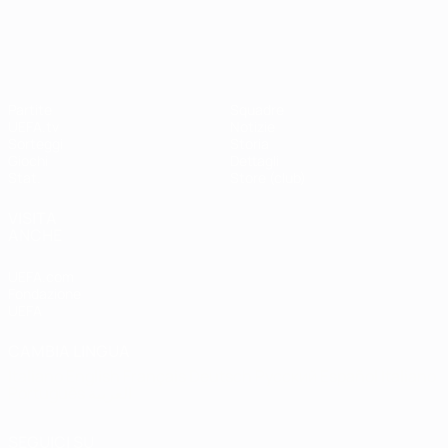
Shevchenko
Drogba
#UCL
UEFA Champions League
Partite
Squadre
UEFA.tv
Notizie
Sorteggi
Storia
Giochi
Dettagli
Stat.
Store (club)
VISITA
ANCHE
UEFA.com
Fondazione
UEFA
CAMBIA LINGUA
Italiano
English
Français
Deutsch
Русский
Español
Italiano
Português
العربية
SEGUICI SU