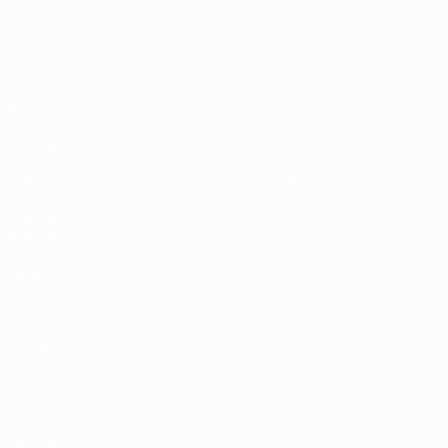
Shevchenko
Drogba
#UCL
UEFA Champions League
Partite
Squadre
UEFA.tv
Notizie
Sorteggi
Storia
Giochi
Dettagli
Stat.
Store (club)
VISITA
ANCHE
UEFA.com
Fondazione
UEFA
CAMBIA LINGUA
Italiano
English
Français
Deutsch
Русский
Español
Italiano
Português
العربية
SEGUICI SU