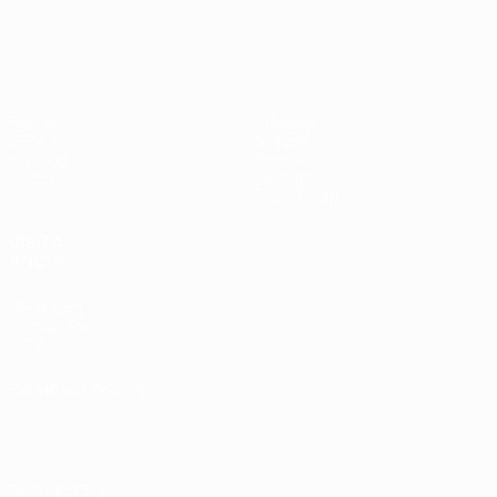
Shevchenko
Drogba
#UCL
UEFA Champions League
Partite
Squadre
UEFA.tv
Notizie
Sorteggi
Storia
Giochi
Dettagli
Stat.
Store (club)
VISITA
ANCHE
UEFA.com
Fondazione
UEFA
CAMBIA LINGUA
Italiano
English
Français
Deutsch
Русский
Español
Italiano
Português
العربية
SEGUICI SU