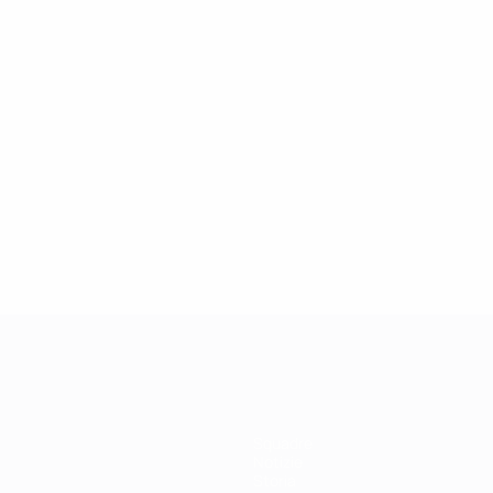
27/03/2019
Icona della Champions League: Didier
Drogba
Squadre
Notizie
Storia