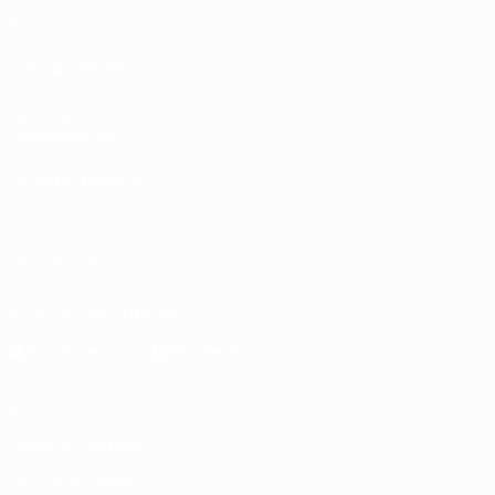
Giochi
Stat.
VISITA ANCHE
UEFA.com
Fondazione UEFA
CAMBIA LINGUA
Italiano
English
Français
Deutsch
Русский
Español
Italiano
P
SEGUICI SU
Scarica l'app ufficiale
Privacy
Termini e condizioni
Politica sui cookie