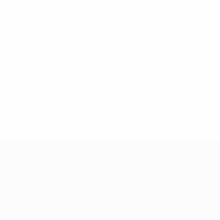
13/05/2019
Icona della Champions League: Andriy
Shevchenko
UEFA Champions League
Partite
UEFA.tv
Sorteggi