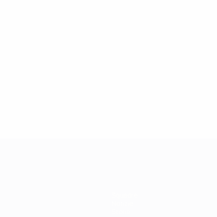
27/03/2019
Icona della Champions League: Didier
Drogba
Squadre
Notizie
Storia