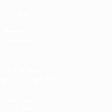
Giochi
Stat.
VISITA ANCHE
UEFA.com
Fondazione UEFA
CAMBIA LINGUA
Italiano
English
Français
Deutsch
Русский
Español
Italiano
P
SEGUICI SU
Scarica l'app ufficiale
Privacy
Termini e condizioni
Politica sui cookie