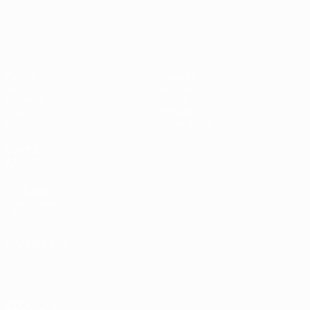
Shevchenko
Drogba
#UCL
UEFA Champions League
Partite
Squadre
UEFA.tv
Notizie
Sorteggi
Storia
Giochi
Dettagli
Stat.
Store (club)
VISITA
ANCHE
UEFA.com
Fondazione
UEFA
CAMBIA LINGUA
Italiano
English
Français
Deutsch
Русский
Español
Italiano
Português
العربية
SEGUICI SU