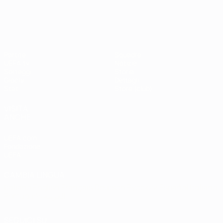
Shevchenko
Drogba
#UCL
UEFA Champions League
Partite
Squadre
UEFA.tv
Notizie
Sorteggi
Storia
Giochi
Dettagli
Stat.
Store (club)
VISITA
ANCHE
UEFA.com
Fondazione
UEFA
CAMBIA LINGUA
Italiano
English
Français
Deutsch
Русский
Español
Italiano
Português
العربية
SEGUICI SU