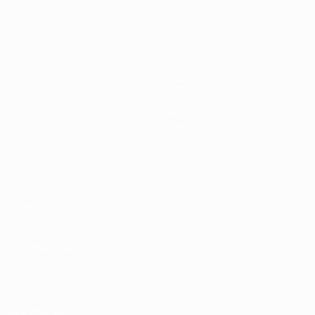
Shevchenko
Drogba
#UCL
UEFA Champions League
Partite
Squadre
UEFA.tv
Notizie
Sorteggi
Storia
Giochi
Dettagli
Stat.
Store (club)
VISITA
ANCHE
UEFA.com
Fondazione
UEFA
CAMBIA LINGUA
Italiano
English
Français
Deutsch
Русский
Español
Italiano
Português
العربية
SEGUICI SU