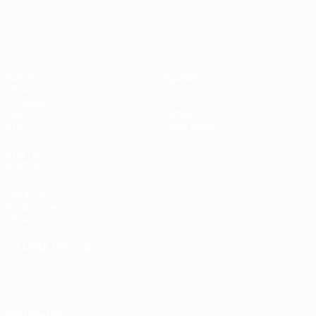
Shevchenko
Drogba
#UCL
UEFA Champions League
Partite
Squadre
UEFA.tv
Notizie
Sorteggi
Storia
Giochi
Dettagli
Stat.
Store (club)
VISITA
ANCHE
UEFA.com
Fondazione
UEFA
CAMBIA LINGUA
Italiano
English
Français
Deutsch
Русский
Español
Italiano
Português
العربية
SEGUICI SU