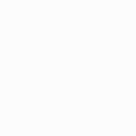
Shevchenko
Drogba
#UCL
UEFA Champions League
Partite
Squadre
UEFA.tv
Notizie
Sorteggi
Storia
Giochi
Dettagli
Stat.
Store (club)
VISITA
ANCHE
UEFA.com
Fondazione
UEFA
CAMBIA LINGUA
Italiano
English
Français
Deutsch
Русский
Español
Italiano
Português
العربية
SEGUICI SU